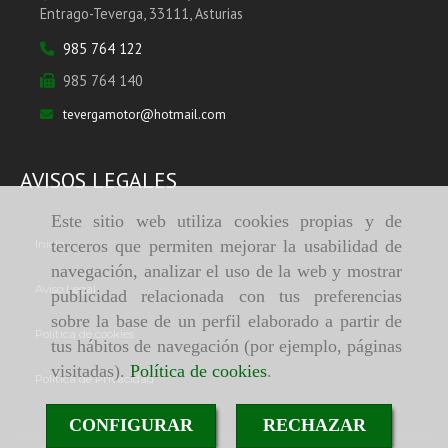
Entrago-Teverga,
33111,
Asturias
985 764 122
985 764 140
tevergamotor
hotmail.com
AVISOS LEGALES
Este sitio web utiliza cookies propias y de
terceros que permiten mejorar la usabilidad de
Inicio
navegación, analizar el uso de la web y mostrar
Aviso Legal
publicidad relacionada con tus preferencias
sobre la base de un perfil elaborado a partir de
Política de cookies
tus hábitos de navegación (por ejemplo, páginas
visitadas).
Política de cookies
.
Política de Privacidad
CONFIGURAR
RECHAZAR